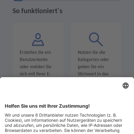
So funktioniert´s
Erstellen Sie ein
Nutzen Sie die
Benutzerkonto
Kategorien oder
oder melden Sie
geben Sie ein
sich mit Ihrer E-
Stichwort in das
Mail-Adresse an.
Suchfeld ein um
Angebote zu
entdecken.