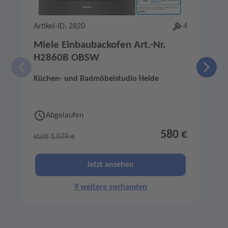
Artikel-ID: 2820
4
A
Miele Einbaubackofen Art.-Nr.
H2860B OBSW
Küchen- und Badmöbelstudio Helde
K
Abgelaufen
580 €
statt 1.079 €
s
Jetzt ansehen
9 weitere vorhanden