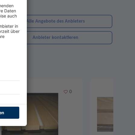
ebsite
Alle Angebote des Anbieters
Anbieter kontaktieren
Merken
0