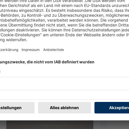
W
en
Merken
0