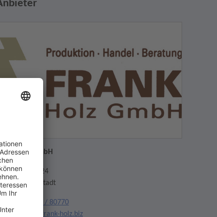
Anbieter
rank Holz GmbH
aummattstr. 24
9739 Schwörstadt
elefon:
07762 / 80770
mail:
team@frank-holz.biz