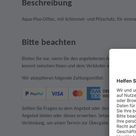
Beschreibung
Aqua-Plus-Oiltec, mit Schimmel- und Pilzschutz, für einma
Bitte beachten
Bieten Sie nur, wenn Sie den angebotenen Artikel auch w
kommt zwischen Ihnen und dem Verkäufer ein rechtsgültige
Wir akzeptieren folgende Zahlungsmittel:
Sollten Sie Fragen zu dem Angebot oder den AGB des Verkä
Angebot bieten oder dieses erwerben. Setzen Sie sich in
Verbindung, um einen Termin zur Übergabe des Artikels z