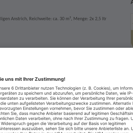
ligen Anstrich, Reichweite: ca. 30 m², Menge: 2x 2,5 ltr
irklich kaufen möchten. Wenn Sie die Auktion gewinnen, dann
r Vertrag zustande, der Sie zum Kauf verpflichtet.
F
B
ufer haben, dann kontaktieren Sie diesen bevor Sie für das
7
nerhalb von 2 Wochen nach Kauf mit dem Verkäufer in
u vereinbaren.
T
E