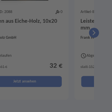
ID: 2088
0
Artikel-ID: 2089
en aus Eiche-Holz, 10x20
Leisten aus E
mm
Holz GmbH
Frank Holz GmbH
elaufen
Abgelaufen
32 €
,61 €
statt 152,22 €
Jetzt ansehen
Je