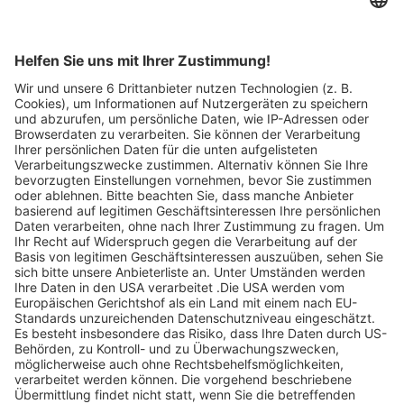
Artikel-ID: 2364
0
Gutschein 500 €:
Wohnmobilvermietung
Autohaus R. Winzer GmbH
Abgelaufen
250 €
statt 500 €
Jetzt ansehen