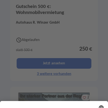
Gutschein 500 €:
Wohnmobilvermietung
Autohaus R. Winzer GmbH
Abgelaufen
250 €
statt 500 €
Jetzt ansehen
3 weitere vorhanden
Merken
2