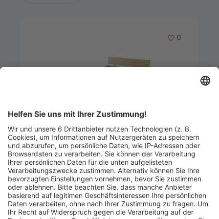
Merken
0
Artikel-ID: 4033
0
Schreiner-Bettgestell Felix in Eiche
Bettwarenvertrieb Müllheim