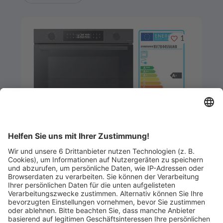
Merken
1
Artikel-ID: 3951
0
Samsung Einbaubackofen mit Dual
NV7B4455UAB-U1
Küchen- und Badmöbelstudio Helde