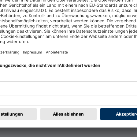
t
Rechtliches
rmular
Impressum
@badische-zeitung.de
AGB
r