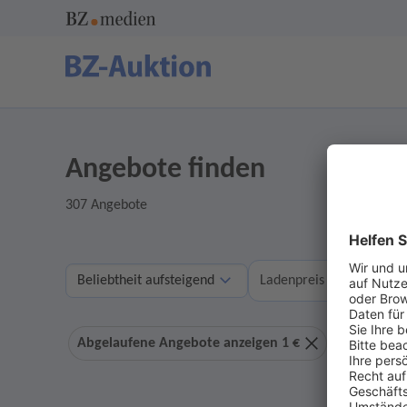
Angebote finden
307 Angebote
A
Ladenpreis
Abgelaufene Angebote anzeigen 1 €
Ohne Geb