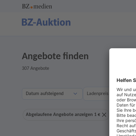
Angebote finden
307 Angebote
A
Ladenpreis
Abgelaufene Angebote anzeigen 1 €
Ohne Geb