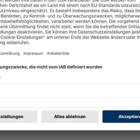
t
Rechtliches
rmular
Impressum
@badische-zeitung.de
AGB
r