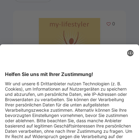
Merken
0
Artikel-ID: 2493
0
Gutschein über 100 €
Ernährungsberatung
my-lifestyler