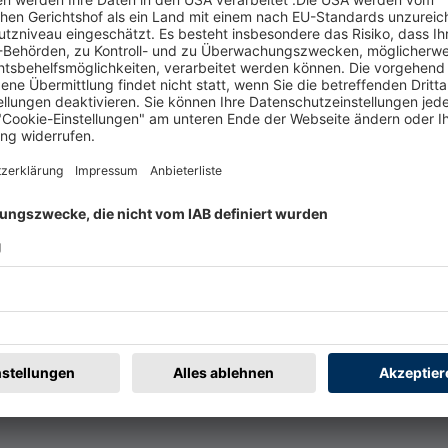
t
Rechtliches
rmular
Impressum
@badische-zeitung.de
AGB
r