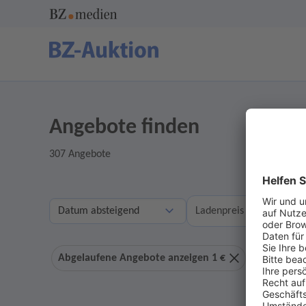
Angebote finden
307 Angebote
A
Ladenpreis
Abgelaufene Angebote anzeigen 1 €
Ohne Geb