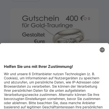
Merken
0
Artikel-ID: 2548
0
Gutschein für Gold-Trauringe
Reich - Uhren Schmuck Brillenmode