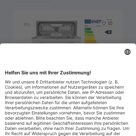
Merken
10
Artikel-ID: 3821
0
Miele Einbau-Geschirrspüler,
G7197ScViXXLED
Küchen- und Badmöbelstudio Helde