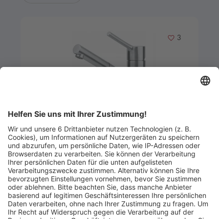
Merken
3
Artikel-ID: 3475
0
Taros Neo Zugauslauf
Küchenfakler GmbH & Co.