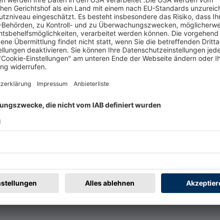
t
Rechtliches
rmular
Impressum
@badische-zeitung.de
AGB
r