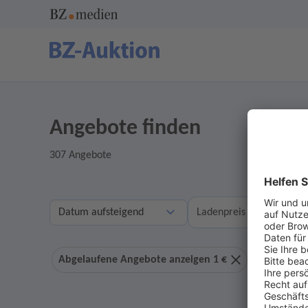
Angebote finden
307 Angebote
A
Ladenpreis
Abgelaufene Angebote anzeigen 1 €
Ohne Geb