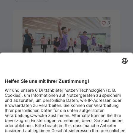
Merken
3
Artikel-ID: 3488
0
Hip-Hop-Kurs für Erwachsene (10
Unterrichtseinheiten)
The Meineke Academy of Performing Arts