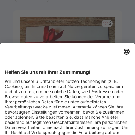
Merken
2
Artikel-ID: 2496
0
Warengutschein über 100 Euro
Greinwald Sport-Extra