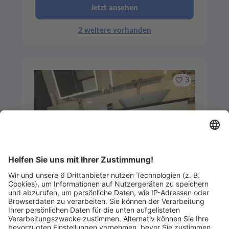
Jetzt ansehen
2 weitere vorhanden
Merken
3
Artikel-ID: 2865
0
Sanipa Waschtischunterschränke