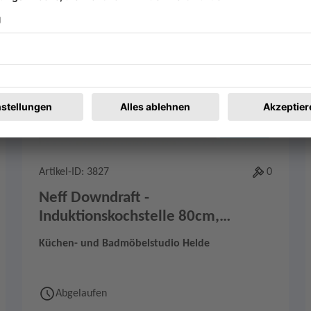
Merken
1
Artikel-ID: 3827
0
Neff Downdraft -
Induktionskochstelle 80cm,
V68YYX4B0
Küchen- und Badmöbelstudio Helde
Abgelaufen