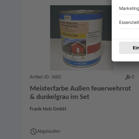
Merken
0
Artikel-ID: 3682
0
Meisterfarbe Außen feuerwehrrot
& dunkelgrau im Set
Frank Holz GmbH
Abgelaufen