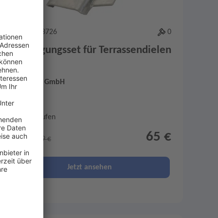
Artikel-ID: 3726
0
Befestigungsset für Terrassendielen
Frank Holz GmbH
Abgelaufen
65 €
statt 129,59 €
Jetzt ansehen