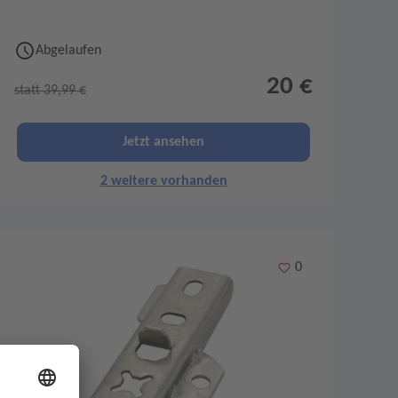
Abgelaufen
20 €
statt 39,99 €
Jetzt ansehen
2 weitere vorhanden
Merken
0