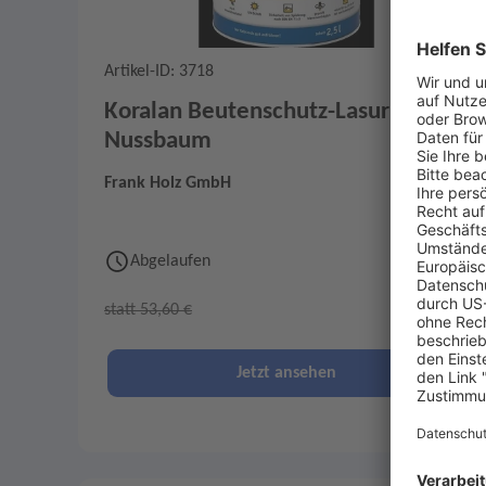
Artikel-ID: 3718
0
Koralan Beutenschutz-Lasur
Nussbaum
Frank Holz GmbH
Abgelaufen
27 €
statt 53,60 €
Jetzt ansehen