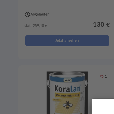
Abgelaufen
130 €
statt 259,18 €
Jetzt ansehen
Merken
1