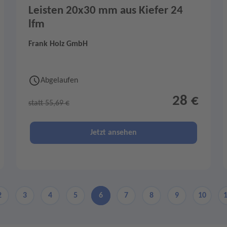
Leisten 20x30 mm aus Kiefer 24
lfm
Frank Holz GmbH
Abgelaufen
28 €
statt 55,69 €
Jetzt ansehen
2
3
4
5
6
7
8
9
10