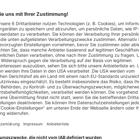
Artikel-ID: 3838
0
Ritterwerk/ BEEZER
Getränkekühlung
Küchen- und Badmöbelstudio Helde
Abgelaufen
328 €
statt 654,50 €
Jetzt ansehen