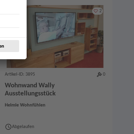
Merken
2
Artikel-ID: 3895
0
Wohnwand Wally
Ausstellungsstück
Helmle Wohnfühlen
Abgelaufen