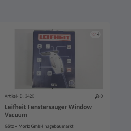
Merken
4
Artikel-ID: 3420
0
Leifheit Fenstersauger Window
Vacuum
Götz + Moriz GmbH hagebaumarkt