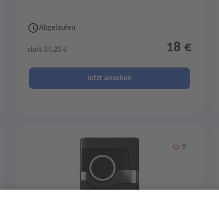
Abgelaufen
18 €
statt 34,20 €
Jetzt ansehen
Merken
9