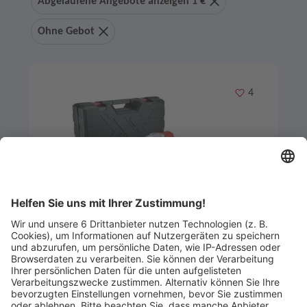
Abgelaufene Angebote anzeigen 1 €
Ohne Gebot
Merken
4
Artikel-ID: 2597
0
Flex Akku-Set Schlagschrauber mit
Schlagbohrschrauber
VEESER Bauzentrum Freiburg GmbH & Co. KG