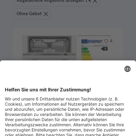
Abgelaufene Angebote anzeigen 1 €
Ohne Gebot
Merken
4
Artikel-ID: 3873
0
Miele Einbau-Geschirrspüler
G5868ScViXXLED
Küchen- und Badmöbelstudio Helde