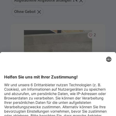
Abgelaufene Angebote anzeigen 1 €
Ohne Gebot
Merken
2
Artikel-ID: 4027
0
Rösle Knoblauchpresse mit
Abstreifer (120895)
Küchen- und Badmöbelstudio Helde