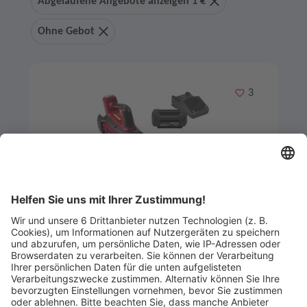
Abgelaufene Angebote anzeigen 1 €
Ohne Gebot
Merken
3
Artikel-ID: 3969
0
Honda HHB 36BXB Akku-Blasgerät
Set
Reiko GmbH