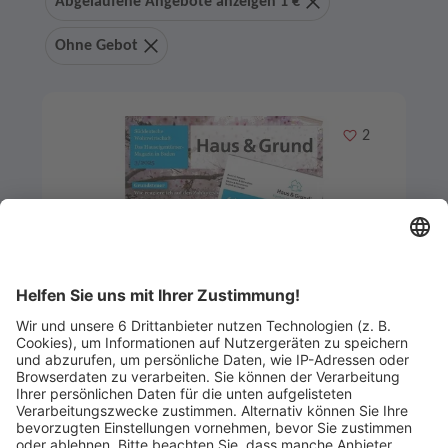
Abgelaufene Angebote anzeigen 1 €
Ohne Gebot
Merken
2
Artikel-ID: 1560
0
Mitgliedschaft für die
Mindestlaufzeit von zwei Jahren
Haus & Grund Lörrach- Bad Säckingen e.V.