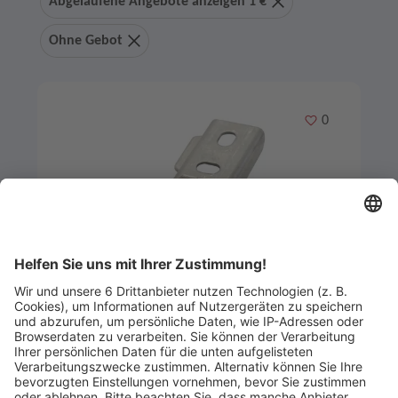
Abgelaufene Angebote anzeigen 1 €
Ohne Gebot
Merken
0
Artikel-ID: 3725
0
Befestigungsset für Terrassendielen
Frank Holz GmbH