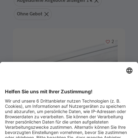
Abgelaufene Angebote anzeigen 1 €
Ohne Gebot
Merken
2
Artikel-ID: 3743
0
Aluminium-Unterkonstruktion z.B.
für Terrassen
Frank Holz GmbH