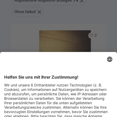
Abgelaufene Angebote anzeigen 1 €
Ohne Gebot
Merken
2
Artikel-ID: 3666
0
Möbelplatte Eiche AB
Frank Holz GmbH