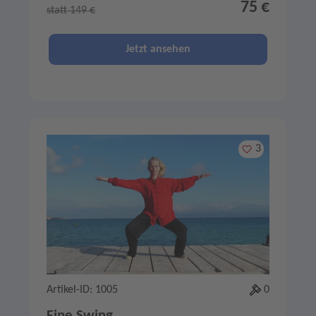
75 €
statt 149 €
Jetzt ansehen
Merken
3
Artikel-ID: 1005
0
Fine Swing