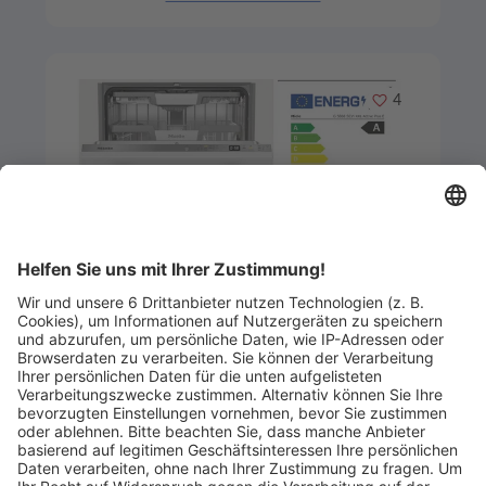
Merken
4
Artikel-ID: 3873
0
Miele Einbau-Geschirrspüler
G5868ScViXXLED
Küchen- und Badmöbelstudio Helde