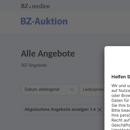
Alle Angebote
307 Angebote
A
Ladenpreis
Abgelaufene Angebote anzeigen 1 €
Ohne Geb