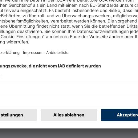
t
Rechtliches
rmular
Impressum
@badische-zeitung.de
AGB
r