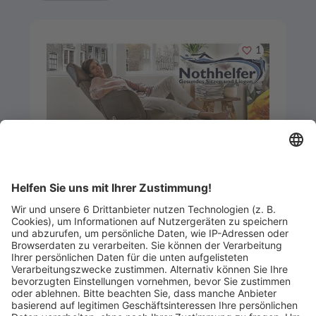
Merken
1
Artikel-ID: 2568
0
Gutschein über 200,- €
Gesundes Sitzen und Liegen Guido Nothhelfer
Abgelaufen