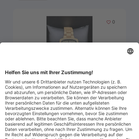
Merken
0
Artikel-ID: 2763
0
Waidzeit JP01
Nierholz Uhren und Schmuck
Abgelaufen