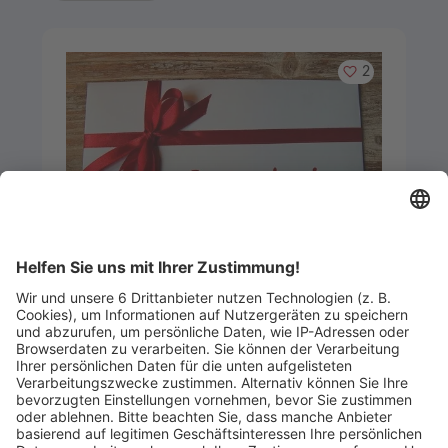
Merken
2
Artikel-ID: 2518
0
Warengutschein über 150 Euro
Greinwald Sport-Extra
Abgelaufen