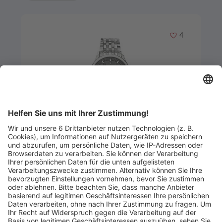
Merken
4
Artikel-ID: 3209
0
Abeler & Söhne
Matthias Lewalter
Abgelaufen