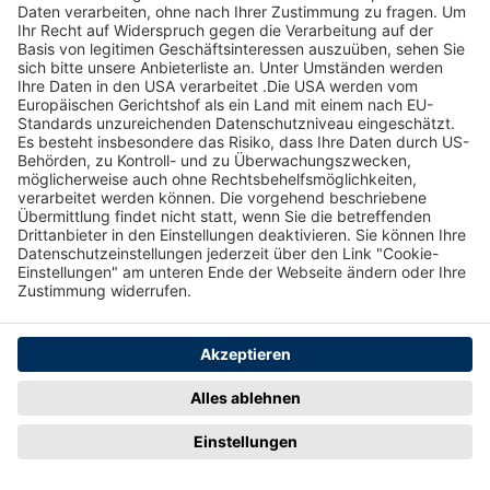
Page Footer
Hilfe
Kontakt
So funktioniert´s
Kontaktformular
Registrieren
bzauktion@badische-
zeitung.de
FAQ
Newsletter
Rechtliches
Datenschutz
Impressum
Datenschutzhinweise
AGB
Datenschutzeinstellungen