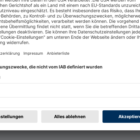
t
Rechtliches
rmular
Impressum
@badische-zeitung.de
AGB
r