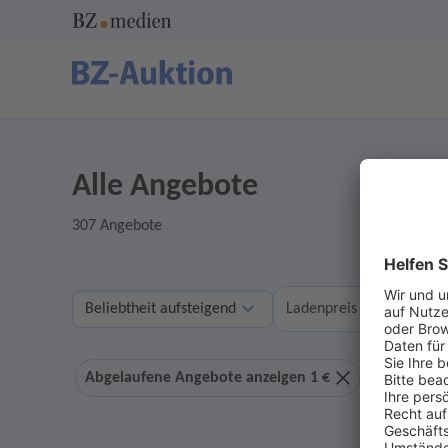
Alle Angebote
307 Angebote
A
Ladenpreis
Abgelaufene Angebote anzeigen 1 €
Ohne Geb