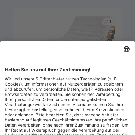
Merken
1
Artikel-ID: 3103
0
Gutschein 200.- Euro
Betten Renk
Abgelaufen