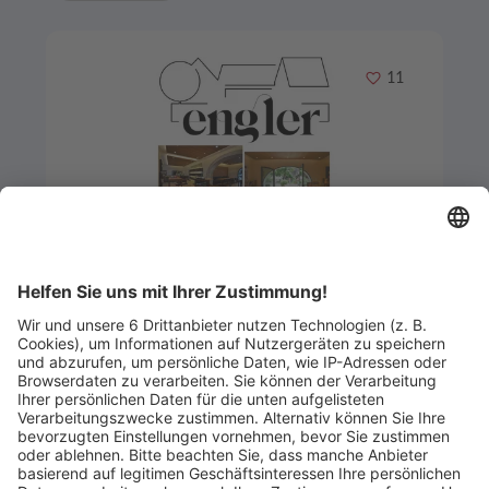
Merken
11
Artikel-ID: 1011
0
Weinprobe für 10 Personen im
Weingut Engler
Weingut Engler
Abgelaufen