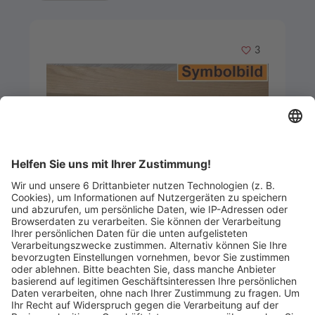
Merken
3
Artikel-ID: 3654
0
Leisten aus Eiche-Holz, 27x40 mm
Frank Holz GmbH
Abgelaufen