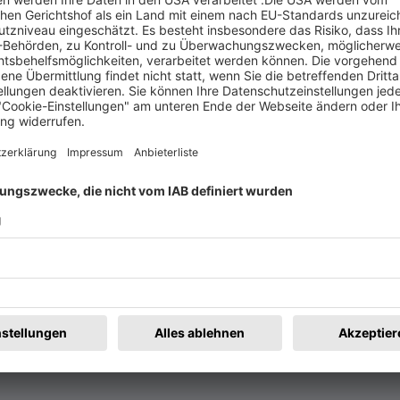
t
Rechtliches
rmular
Impressum
@badische-zeitung.de
AGB
r