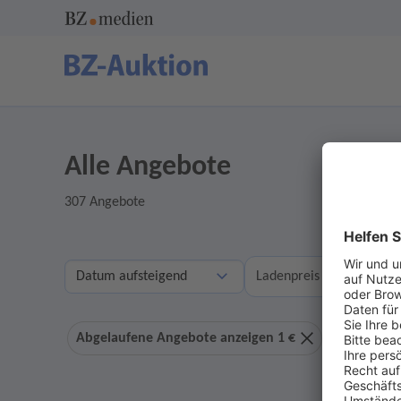
Alle Angebote
307 Angebote
A
Ladenpreis
Abgelaufene Angebote anzeigen 1 €
Ohne Geb