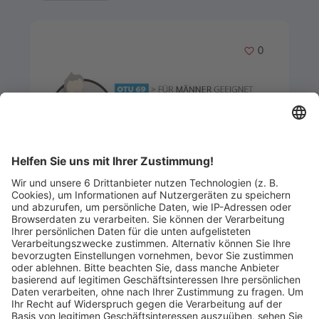
Merken
0
Artikel-ID: 4075
0
Ergonomische
Seitenschläfermatratze OTU 69 H2
Bettwarenvertrieb Müllheim
Abgelaufen