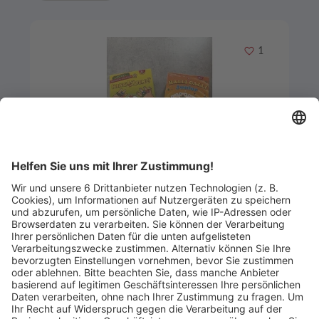
Merken
1
Artikel-ID: 3340
0
Spielpaket „Blitzschnell reagieren!“–
Ringl Ding & Halli Galli Jr.
Rheinspiel
Abgelaufen