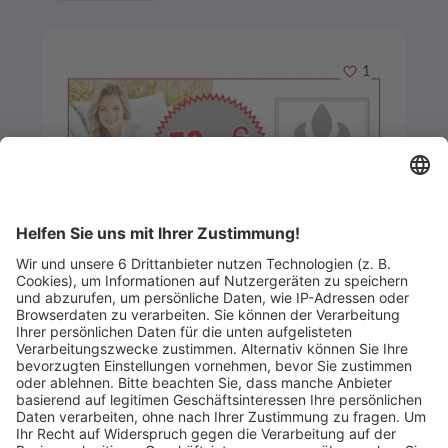
Merken
1
Artikel-ID: 3306
0
Gutschein in Wert von 50,00 Euro
Smail GmbH & Co. KG Irisette Outlet
Abgelaufen