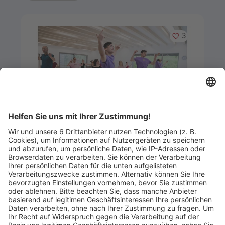
Merken
3
Artikel-ID: 3488
0
Hip-Hop-Kurs für Erwachsene (10
Unterrichtseinheiten)
The Meineke Academy of Performing Arts
Abgelaufen