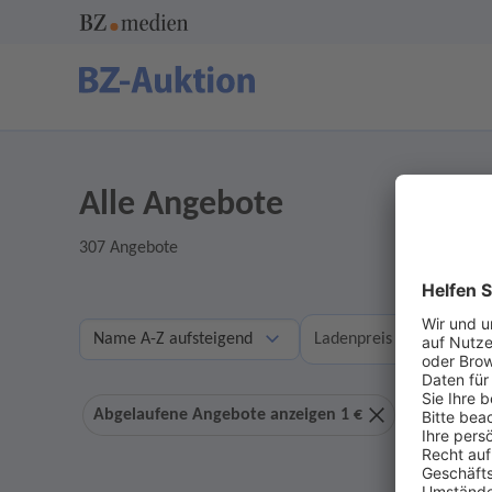
Alle Angebote
307 Angebote
A
Ladenpreis
Abgelaufene Angebote anzeigen 1 €
Ohne Geb