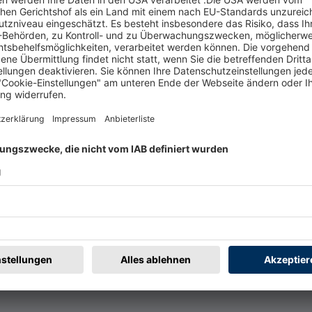
t
Rechtliches
rmular
Impressum
@badische-zeitung.de
AGB
r