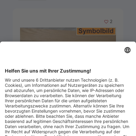
Merken
2
Artikel-ID: 3655
0
Leisten aus Roteiche (Baum des
Jahres 2025), 27x50 mm
Frank Holz GmbH
Abgelaufen