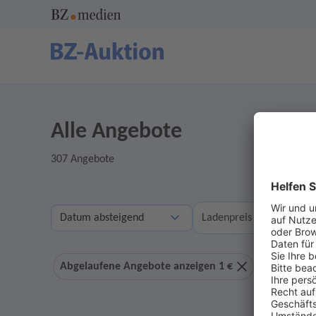
Alle Angebote
307 Angebote
A
Ladenpreis
Abgelaufene Angebote anzeigen 1 €
Ohne Geb