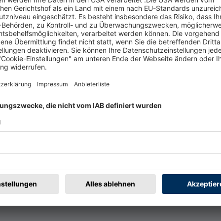
t
Rechtliches
rmular
Impressum
@badische-zeitung.de
AGB
r