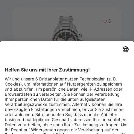
Merken
8
Artikel-ID: 3339
0
Zenith Herrenuhr CHRONOMASTER
Original 03.3200.3600/21.M3200
Juwelier Seilnacht
Abgelaufen