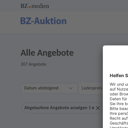
Alle Angebote
307 Angebote
A
Ladenpreis
Abgelaufene Angebote anzeigen 1 €
Ohne Geb