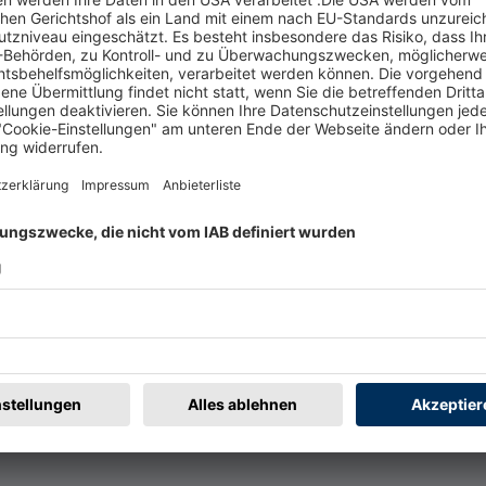
t
Rechtliches
rmular
Impressum
@badische-zeitung.de
AGB
r