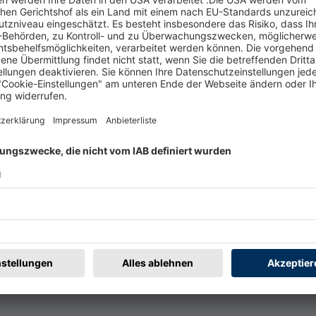
t
Rechtliches
rmular
Impressum
@badische-zeitung.de
AGB
r