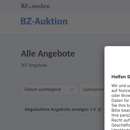
Alle Angebote
307 Angebote
A
Ladenpreis
Abgelaufene Angebote anzeigen 1 €
Ohne Geb