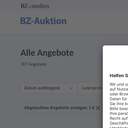
Alle Angebote
307 Angebote
A
Ladenpreis
Abgelaufene Angebote anzeigen 1 €
Ohne Geb