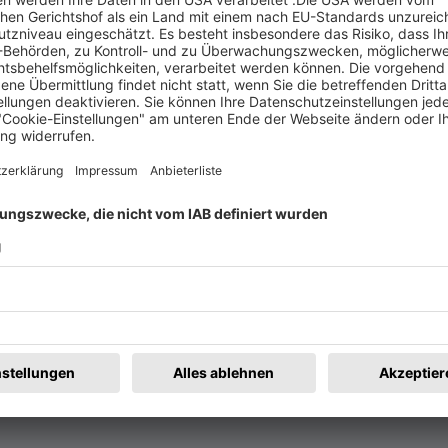
t
Rechtliches
rmular
Impressum
@badische-zeitung.de
AGB
r