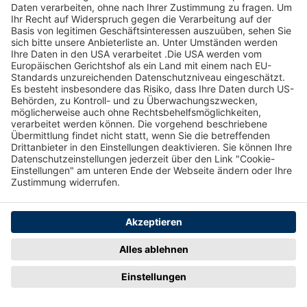
Page Footer
Hilfe
Kontakt
So funktioniert´s
Kontaktformular
Registrieren
bzauktion@badische-
zeitung.de
FAQ
Newsletter
Rechtliches
Datenschutz
Impressum
Datenschutzhinweise
AGB
Datenschutzeinstellungen