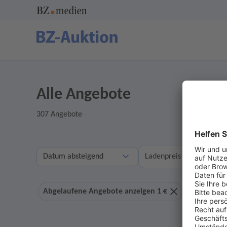
Alle Angebote
307 Angebote
A
Ladenpreis
Abgelaufene Angebote anzeigen 1 €
Ohne Geb