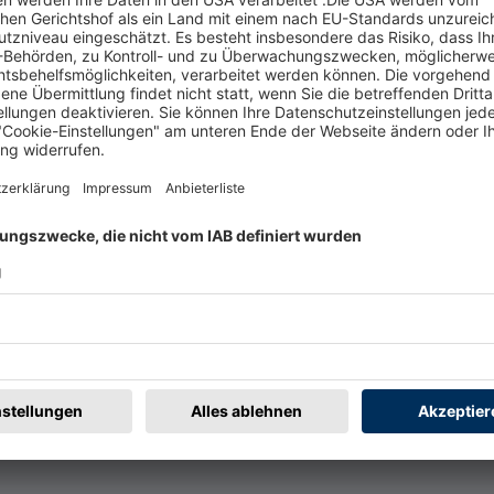
t
Rechtliches
rmular
Impressum
@badische-zeitung.de
AGB
r